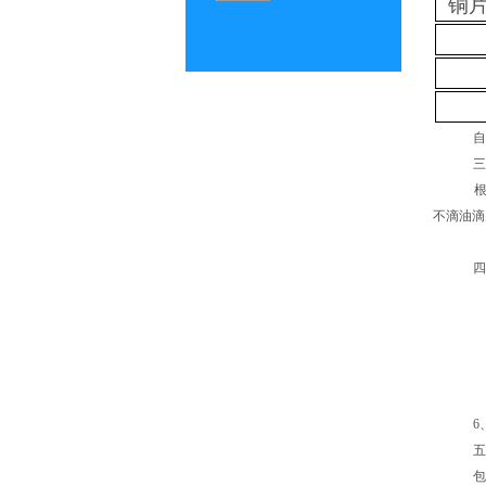
铜片
不滴油滴
6
包