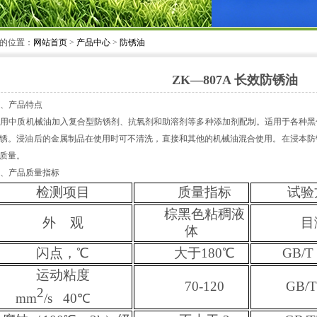
的位置：
网站首页
>
产品中心
>
防锈油
ZK—807A 长效防锈油
一、产品特点
采用中质机械油加入复合型防锈剂、抗氧剂和助溶剂等多种添加剂配制。适用于各种黑
锈。浸油后的金属制品在使用时可不清洗，直接和其他的机械油混合使用。在浸本防
质量。
二、产品质量指标
检测项目
质量指标
试验
棕黑色粘稠液
外 观
目
体
闪点，℃
大于180℃
GB/T
运动粘度
70-120
GB/T
2
mm
/s
40℃