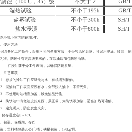
腐蚀（100℃，3h）级
不大于 2
GB/T
湿热试验
不小于195h
GB/T
盐雾试验
不小于300h
SH/T
盐水浸渍
不小于800h
SH/T
自然环境下室内防锈期
5年。
三、使用方法
根据具备的工艺条件，采用不同的使用方法，不受气温的影响。可采用浸涂、喷涂、刷
为准。防锈性有更高级要求的，在涂油后加包防锈油纸。
在浸油前干燥工件表面，以确保防锈质量。
四
、注意事项
1、存放的涂油工件应避免与水、有机溶剂接触。
2、浸油前工件表面应没有水，全部浸入油中，不留死角。
3、不使用时油槽应加盖，以免油品污染。
4、防锈油中有似油皮的东西，属正常，为防锈添加剂，适当加热可溶解。
5、避免明火，防止发生火灾。
、储存温度在0～45℃
五、包装、保质期、存贮
装：塑料桶包装
20
公斤
/桶；铁桶包装， 170kg/桶。