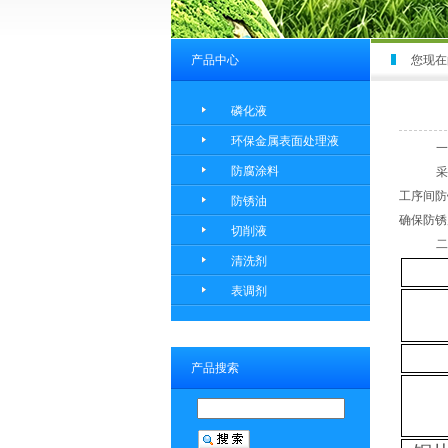
产品中心
您现在
磷化液
环保金属表面处理液
防腐涂料
工序间防
防锈油
确保防锈
切削液
清洗剂
表调剂
产品搜索