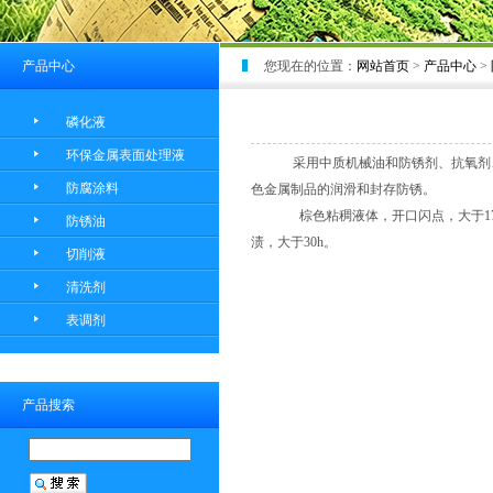
产品中心
您现在的位置：
网站首页
>
产品中心
>
磷化液
环保金属表面处理液
采用中质机械油和防锈剂、抗氧剂
防腐涂料
色金属制品的润滑和封存防锈。
棕色粘稠液体，开口闪点，大于170℃
防锈油
渍，大于30h。
切削液
清洗剂
表调剂
产品搜索