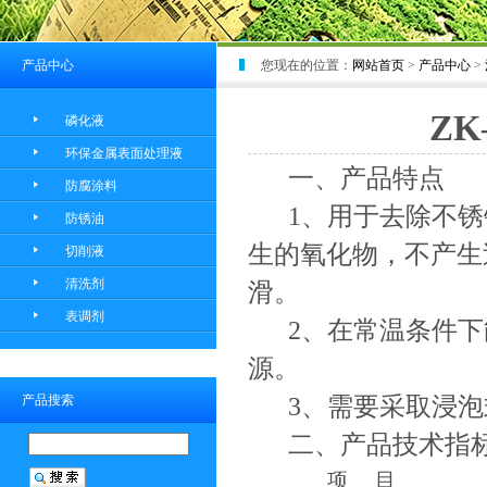
产品中心
您现在的位置：
网站首页
>
产品中心
>
Z
磷化液
环保金属表面处理液
一、产品特点
防腐涂料
1、用于去除不
防锈油
生的氧化物，不产生
切削液
清洗剂
滑。
表调剂
2
、在常温条件下
源。
产品搜索
3
、需要采取浸泡
二、产品技术指
项 目